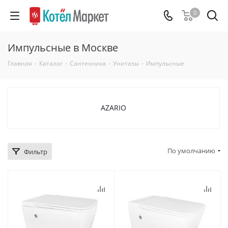
0
Импульсные в Москве
Главная
-
Каталог
-
Сантехника
-
Унитазы
-
Импульсные
AZARIO
По умолчанию
Фильтр