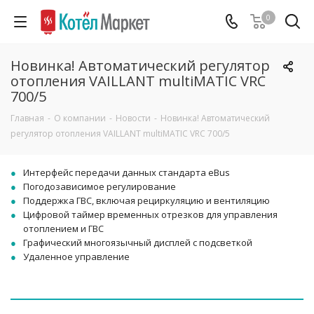
0
Новинка! Автоматический регулятор
отопления VAILLANT multiMATIC VRC
700/5
Главная
-
О компании
-
Новости
-
Новинка! Автоматический
регулятор отопления VAILLANT multiMATIC VRC 700/5
Интерфейc передачи данных стандарта eBus
Погодозависимое регулирование
Поддержка ГВС, включая рециркуляцию и вентиляцию
Цифровой таймер временных отрезков для управления
отоплением и ГВС
Графический многоязычный дисплей с подсветкой
Удаленное управление