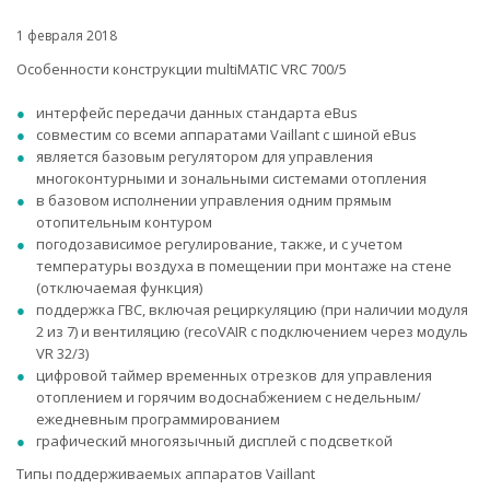
1 февраля 2018
Особенности конструкции multiMATIC VRC 700/5
интерфейс передачи данных стандарта eBus
совместим со всеми аппаратами Vaillant с шиной eBus
является базовым регулятором для управления
многоконтурными и зональными системами отопления
в базовом исполнении управления одним прямым
отопительным контуром
погодозависимое регулирование, также, и с учетом
температуры воздуха в помещении при монтаже на стене
(отключаемая функция)
поддержка ГВС, включая рециркуляцию (при наличии модуля
2 из 7) и вентиляцию (recoVAIR с подключением через модуль
VR 32/3)
цифровой таймер временных отрезков для управления
отоплением и горячим водоснабжением с недельным/
ежедневным программированием
графический многоязычный дисплей с подсветкой
Типы поддерживаемых аппаратов Vaillant